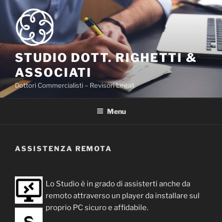
Salta
al
contenuto
STUDIO DOTT. RIGHETTI &
ASSOCIATI
Dottori Commercialisti – Revisori Legali
Menu
ASSISTENZA REMOTA
Lo Studio è in grado di assisterti anche da
remoto attraverso un player da installare sul
proprio PC sicuro e affidabile.