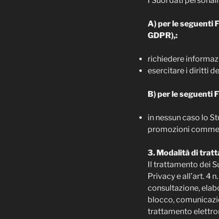
I Suoi dati personali
A) per le seguenti Fi
GDPR),:
richiedere informazio
esercitare i diritti d
B) per le seguenti 
in nessun caso lo Stu
promozioni commercia
3. Modalità di tra
Il trattamento dei S
Privacy e all’art. 4
consultazione, elabo
blocco, comunicazion
trattamento elettro