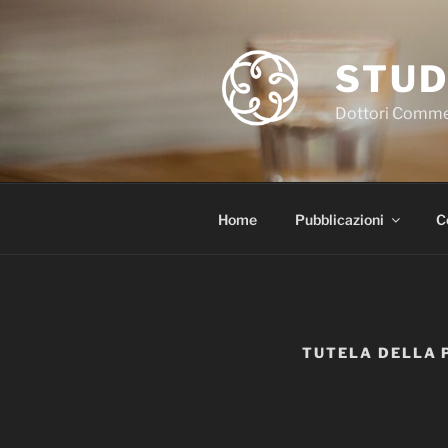
Salta
al
contenuto
STUD
Dottori Commerc
Home
Pubblicazioni
C
TUTELA DELLA 