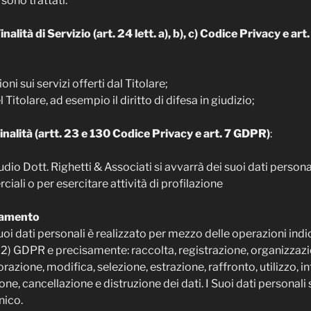
 sono trattati:
nalità di Servizio (art. 24 lett. a), b), c) Codice Privacy e art. 6
ni sui servizi offerti dal Titolare;
el Titolare, ad esempio il diritto di difesa in giudizio;
Finalità (artt. 23 e 130 Codice Privacy e art. 7 GDPR)
:
dio Dott. Righetti & Associati si avvarrà dei suoi dati personali
li o per esercitare attività di profilazione
ttamento
uoi dati personali è realizzato per mezzo delle operazioni indic
 n. 2) GDPR e precisamente: raccolta, registrazione, organizza
razione, modifica, selezione, estrazione, raffronto, utilizzo, 
e, cancellazione e distruzione dei dati. I Suoi dati personali
nico.