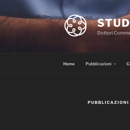
Salta
al
contenuto
STUD
Dottori Commerc
Home
Pubblicazioni
C
PUBBLICAZIONI