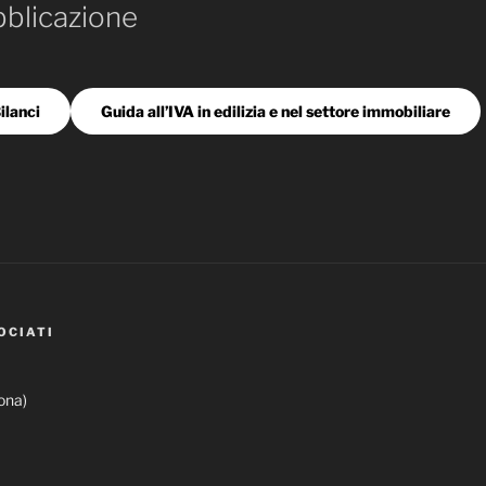
bblicazione
ilanci
Guida all’IVA in edilizia e nel settore immobiliare
OCIATI
ona)