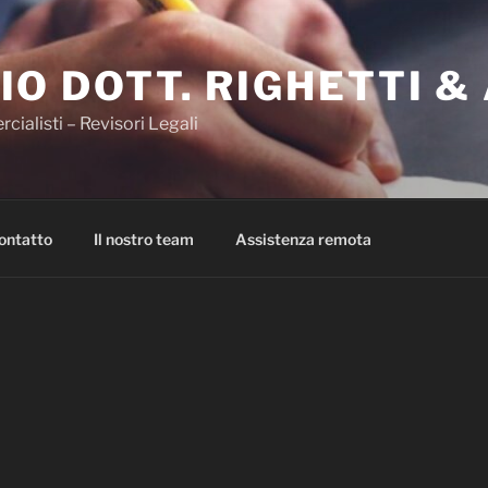
IO DOTT. RIGHETTI &
ialisti – Revisori Legali
ontatto
Il nostro team
Assistenza remota