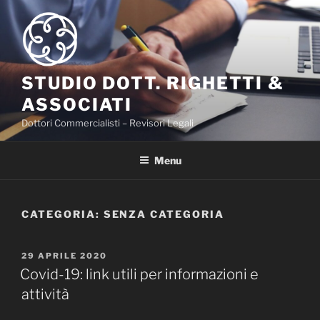
Salta
al
contenuto
STUDIO DOTT. RIGHETTI &
ASSOCIATI
Dottori Commercialisti – Revisori Legali
Menu
CATEGORIA:
SENZA CATEGORIA
PUBBLICATO
29 APRILE 2020
IL
Covid-19: link utili per informazioni e
attività