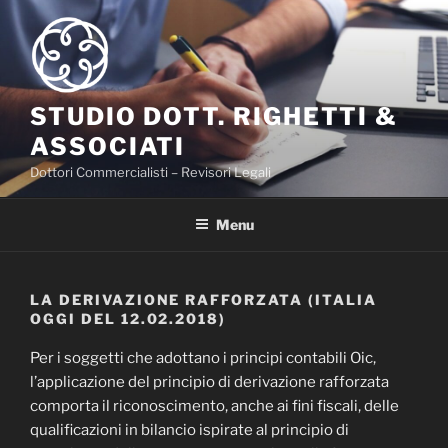
Salta
al
contenuto
STUDIO DOTT. RIGHETTI &
ASSOCIATI
Dottori Commercialisti – Revisori Legali
Menu
LA DERIVAZIONE RAFFORZATA (ITALIA
OGGI DEL 12.02.2018)
Per i soggetti che adottano i principi contabili Oic,
l’applicazione del principio di derivazione rafforzata
comporta il riconoscimento, anche ai fini fiscali, delle
qualificazioni in bilancio ispirate al principio di