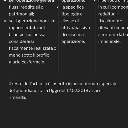
se l’operazione genera
operazione;
il periodo d’i
flussi reddituali o
la specifica
in cui i compo
patrimoniali;
tipologia o
reddituali
se l’operazione non sia
classe di
fiscalmente
rappresentata nel
attivo/passivo
rilevanti conc
bilancio, ma possa
di ciascuna
a formare la b
considerarsi
operazione.
imponibile.
fiscalmente realizzata o
meno sotto il profilo
giuridico-formale.
Il resto dell’articolo è inserito in un contenuto speciale
del quotidiano Italia Oggi del 12.02.2018 a cui si
rimanda.