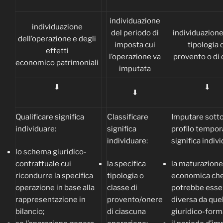
individuazione
individuazione
del periodo di
individuazione
dell’operazione e degli
imposta cui
tipologia 
effetti
l’operazione va
provento o di
economico patrimoniali
imputata
⬇
⬇
⬇
Qualificare significa
Classificare
Imputare sotto 
individuare:
significa
profilo tempor
individuare:
significa indiv
lo schema giuridico-
contrattuale cui
la specifica
la maturazione
ricondurre la specifica
tipologia o
economica ch
operazione in base alla
classe di
potrebbe esse
rappresentazione in
provento/onere
diversa da que
bilancio;
di ciascuna
giuridico-form