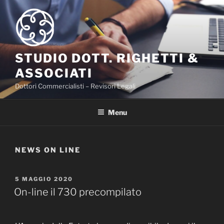
Salta
al
contenuto
STUDIO DOTT. RIGHETTI &
ASSOCIATI
Dottori Commercialisti – Revisori Legali
Menu
NEWS ON LINE
PUBBLICATO
5 MAGGIO 2020
IL
On-line il 730 precompilato