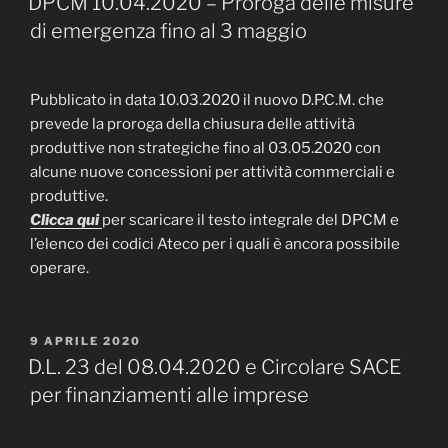
DPCM 10.04.2020 – Proroga delle misure
di emergenza fino al 3 maggio
Pubblicato in data 10.03.2020 il nuovo D.P.C.M. che
prevede la proroga della chiusura delle attività
produttive non strategiche fino al 03.05.2020 con
alcune nuove concessioni per attività commerciali e
produttive.
Clicca qui
per scaricare il testo integrale del DPCM e
l’elenco dei codici Ateco per i quali è ancora possibile
operare.
PUBBLICATO
9 APRILE 2020
IL
D.L. 23 del 08.04.2020 e Circolare SACE
per finanziamenti alle imprese