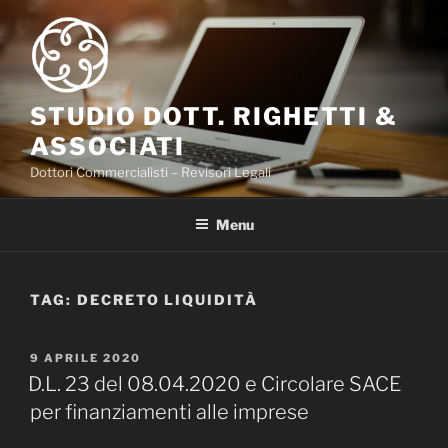
Salta
al
contenuto
STUDIO DOTT. RIGHETTI &
ASSOCIATI
Dottori Commercialisti – Revisori Legali
Menu
TAG:
DECRETO LIQUIDITÀ
PUBBLICATO
9 APRILE 2020
IL
D.L. 23 del 08.04.2020 e Circolare SACE
per finanziamenti alle imprese