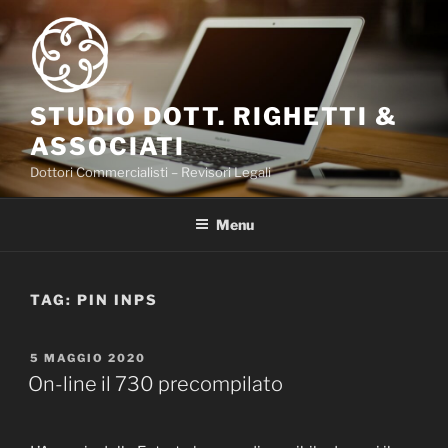
Salta
al
contenuto
STUDIO DOTT. RIGHETTI &
ASSOCIATI
Dottori Commercialisti – Revisori Legali
Menu
TAG:
PIN INPS
PUBBLICATO
5 MAGGIO 2020
IL
On-line il 730 precompilato