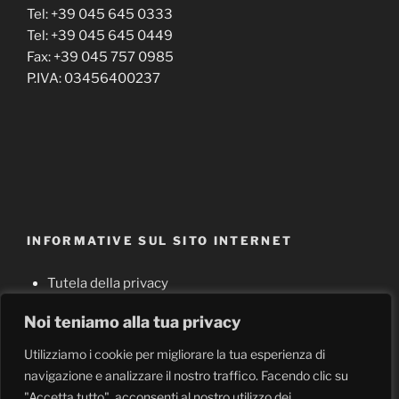
Tel: +39 045 645 0333
Tel: +39 045 645 0449
Fax: +39 045 757 0985
P.IVA: 03456400237
INFORMATIVE SUL SITO INTERNET
Tutela della privacy
Cookie policy
Noi teniamo alla tua privacy
Note legali
Utilizziamo i cookie per migliorare la tua esperienza di
navigazione e analizzare il nostro traffico. Facendo clic su
"Accetta tutto", acconsenti al nostro utilizzo dei