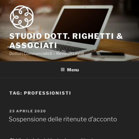
Salta
al
contenuto
STUDIO DOTT. RIGHETTI &
ASSOCIATI
Dottori Commercialisti – Revisori Legali
Menu
TAG:
PROFESSIONISTI
PUBBLICATO
23 APRILE 2020
IL
Sospensione delle ritenute d’acconto