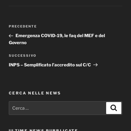
Navigazione
Articolo
PRECEDENTE
articoli
precedente:
Emergenza COVID-19, le faq del MEF e del
Governo
Articolo
SUCCESSIVO
successivo
INPS – Semplificato l’accredito sul C/C
CERCA NELLE NEWS
Cerca:
Cerca
ULTIME NEWS PUBBLICATE