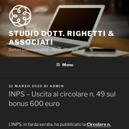
Salta
al
contenuto
STUDIO DOTT. RIGHETTI &
ASSOCIATI
Dottori Commercialisti – Revisori Legali
Menu
PUBBLICATO
31 MARZO 2020
DI
ADMIN
IL
INPS – Uscita al circolare n. 49 sul
bonus 600 euro
L’INPS, in tarda serata, ha pubblicato la
Circolare n.