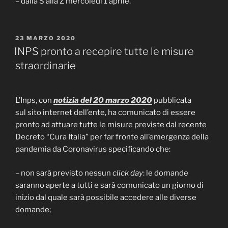
– dalla S alla Z mercoledì 1 aprile.
PUBBLICATO
23 MARZO 2020
IL
INPS pronto a recepire tutte le misure
straordinarie
L’Inps, con
notizia del 20 marzo 2020
pubblicata
sul sito internet dell’ente, ha comunicato di essere
pronto ad attuare tutte le misure previste dal recente
Decreto “Cura Italia” per far fronte all’emergenza della
pandemia da Coronavirus specificando che:
– non sarà previsto nessun
click day
: le domande
saranno aperte a tutti e sarà comunicato un giorno di
inizio dal quale sarà possibile accedere alle diverse
domande;