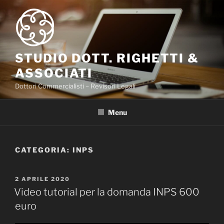
Salta
al
contenuto
STUDIO DOTT. RIGHETTI &
ASSOCIATI
Dottori Commercialisti – Revisori Legali
Menu
CATEGORIA:
INPS
PUBBLICATO
2 APRILE 2020
IL
Video tutorial per la domanda INPS 600
euro