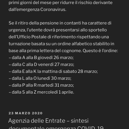
primi giorni del mese per ridurre il rischio derivante
dall’emergenza Coronavirus.
Se il ritiro della pensione in contanti ha carattere di
urgenza, l’utente dovrà presentarsi allo sportello
dell’Ufficio Postale di riferimento rispettando una
turnazione basata su un ordine alfabetico stabilito in
base alla prima lettera del cognome. Questo è l’ordine:
– dalla A alla B giovedì 26 marzo;
– dalla C alla D venerdì 27 marzo;
– dalla E alla K la mattina di sabato 28 marzo;
– dalla L alla O lunedì 30 marzo;
– dalla P alla R martedì 31 marzo;
– dalla S alla Z mercoledì 1 aprile.
PUBBLICATO
23 MARZO 2020
IL
Agenzia delle Entrate – sintesi
documentale emergenza COVID-19