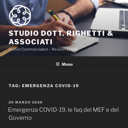
Salta
al
contenuto
STUDIO DOTT. RIGHETTI &
ASSOCIATI
Dottori Commercialisti – Revisori Legali
Menu
TAG:
EMERGENZA COVID-19
PUBBLICATO
29 MARZO 2020
IL
Emergenza COVID-19, le faq del MEF e del
Governo