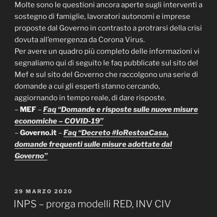
Molte sono le questioni ancora aperte sugli interventi a
sostegno di famiglie, lavoratori autonomi e imprese
proposte dal Governo in contrasto a protrarsi della crisi
dovuta all’emergenza da Corona Virus.
Per avere un quadro più completo delle informazioni vi
segnaliamo qui di seguito le faq pubblicate sul sito del
Mef e sul sito del Governo che raccolgono una serie di
domande a cui gli esperti stanno cercando,
aggiornando in tempo reale, di dare risposte.
–
MEF
–
Faq “Domande e risposte sulle nuove misure
economiche – COVID-19”
–
Governo.it
–
Faq “Decreto #IoRestoaCasa,
domande frequenti sulle misure adottate dal
Governo”
PUBBLICATO
29 MARZO 2020
IL
INPS – prorga modelli RED, INV CIV