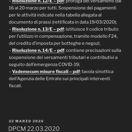
–
Risoluzione n. 12/E – pdf
: proroga dei versamenti dal
16 al 20 marzo per tutti. Sospensione dei pagamenti
per le attività indicate nella tabella allegata al
documento di prassi (rettificata in data 19/03/2020);
–
Risoluzione n. 13/E – pdf
: istituisce il codice tributo
per l’utilizzo in compensazione, tramite modello F24,
del credito d’imposta per botteghe e negozi;
–
Risoluzione n. 14/E – pdf
: contiene precisazioni sulla
sospensione dei versamenti tributari e contributivi a
seguito dell’emergenza COVID-19;
–
Vademecum misure fiscali – pdf
; tavola sinottica
dell’Agenzia delle Entrate sui principali interventi
fiscali.
PUBBLICATO
22 MARZO 2020
IL
DPCM 22.03.2020