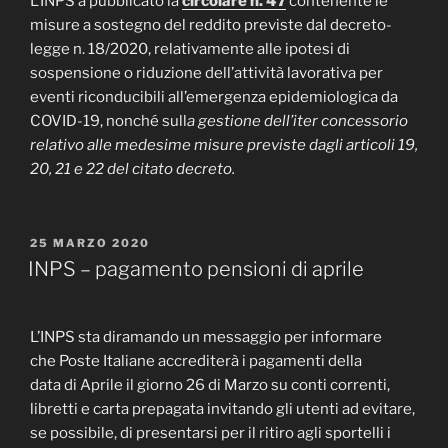
L’INPS a pubblicato la
circolare n. 47
contenente
le
misure a sostegno del reddito previste dal decreto-
legge n. 18/2020, relativamente alle ipotesi di
sospensione o riduzione dell’attività lavorativa per
eventi riconducibili all’emergenza epidemiologica da
COVID-19, nonché sull
a gestione dell’iter concessorio
relativo alle medesime misure previste dagli articoli 19,
20, 21 e 22 del citato decreto.
PUBBLICATO
25 MARZO 2020
IL
INPS – pagamento pensioni di aprile
L’INPS sta diramando un messaggio per informare
che Poste Italiane accrediterà i pagamenti della
data di Aprile il giorno 26 di Marzo su conti correnti,
libretti e carta prepagata invitando gli utenti ad evitare,
se possibile, di presentarsi per il ritiro agli sportelli i