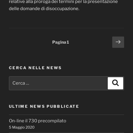
relative alla proroga dei termini per la presentazione
delle domande di disoccupazione.
Paginazione
Pagi
Pagina
1
succ
degli
articoli
CERCA NELLE NEWS
Cerca:
Cerca
ULTIME NEWS PUBBLICATE
On-line il 730 precompilato
5 Maggio 2020