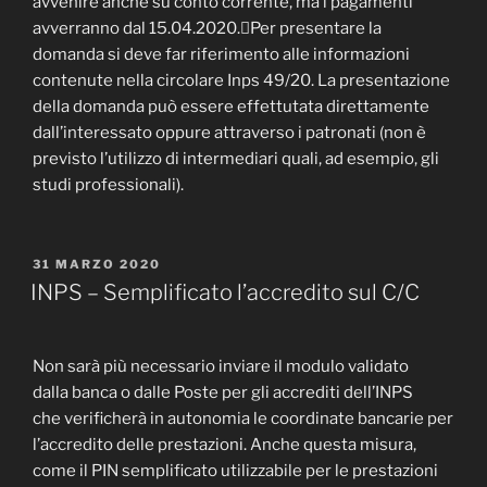
avvenire anche su conto corrente, ma i pagamenti
avverranno dal 15.04.2020.Per presentare la
domanda si deve far riferimento alle informazioni
contenute nella circolare Inps 49/20. La presentazione
della domanda può essere effettutata direttamente
dall’interessato oppure attraverso i patronati (non è
previsto l’utilizzo di intermediari quali, ad esempio, gli
studi professionali).
PUBBLICATO
31 MARZO 2020
IL
INPS – Semplificato l’accredito sul C/C
Non sarà più necessario inviare il modulo validato
dalla banca o dalle Poste per gli accrediti dell’INPS
che verificherà in autonomia le coordinate bancarie per
l’accredito delle prestazioni. Anche questa misura,
come il PIN semplificato utilizzabile per le prestazioni