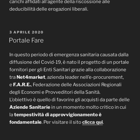
carichi affidati all’agente della riscossione alle
deducibilità delle erogazioni liberali.
PUBBLICATO
3 APRILE 2020
IL
Portale Fare
In questo periodo di emergenza sanitaria causata dalla
diffusione del Covid-19, è nato il progetto di un portale
fornitori per gli Enti Sanitari grazie alla collaborazione
tra
Net4market
, azienda leader nell’e-procurement,
e
F.A.R.E.
, Federazione delle Associazioni Regionali
degli Economi e Provveditori della Sanità.
L’obiettivo è quello di favorire gli acquisti da parte delle
Aziende Sanitarie
in un momento molto critico in cui
la
tempestività di approvvigionamento è
fondamentale
. Per visitare il sito
clicca qui
.