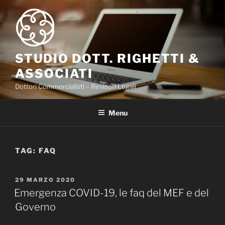
Salta
al
contenuto
STUDIO DOTT. RIGHETTI &
ASSOCIATI
Dottori Commercialisti – Revisori Legali
Menu
TAG:
FAQ
PUBBLICATO
29 MARZO 2020
IL
Emergenza COVID-19, le faq del MEF e del
Governo