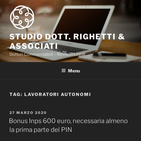
Salta
al
contenuto
STUDIO DOTT. RIGHETTI &
ASSOCIATI
Dottori Commercialisti – Revisori Legali
Menu
TAG:
LAVORATORI AUTONOMI
PUBBLICATO
27 MARZO 2020
IL
Bonus Inps 600 euro, necessaria almeno
la prima parte del PIN