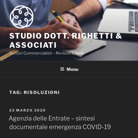
Salta
al
contenuto
STUDIO DOTT. RIGHETTI &
ASSOCIATI
Dottori Commercialisti – Revisori Legali
Menu
TAG:
RISOLUZIONI
PUBBLICATO
23 MARZO 2020
IL
Agenzia delle Entrate – sintesi
documentale emergenza COVID-19