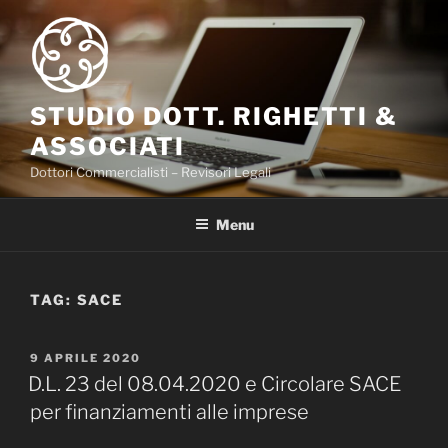
Salta
al
contenuto
STUDIO DOTT. RIGHETTI &
ASSOCIATI
Dottori Commercialisti – Revisori Legali
Menu
TAG:
SACE
PUBBLICATO
9 APRILE 2020
IL
D.L. 23 del 08.04.2020 e Circolare SACE
per finanziamenti alle imprese